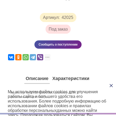
Артикул:
42025
Под заказ
Сообщить о поступлении
Описание
Характеристики
×
Мы используем файлы cookies для улучшения
Адаптер KRE-CA0900500 разъем 12М-2
работы сайта и большего удобства его
(влагозащищенный)
использования. Более подробную информацию об
использовании файлов cookies и правилах
обработки персональныхданных можно найти
здесь. Продолжая пользоваться сайтом, Вы