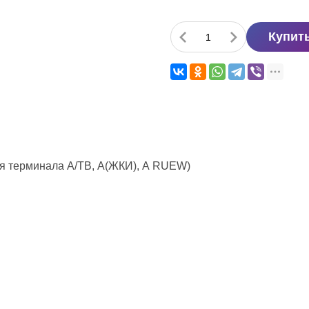
Купит
и
ля терминала А/ТВ, А(ЖКИ), А RUEW)