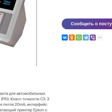
Сообщить о пост
и
анта для автомобильных
IP53. Класс точности С3. 3
ая петля 20mA, интерфейс
чатающий принтер Epson с