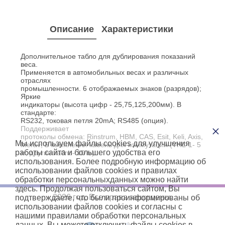
Описание
Характеристики
Дополнительное табло для дублирования показаний
веса.
Применяется в автомобильных весах и различных
отраслях
промышленности. 6 отображаемых знаков (разрядов);
Яркие
индикаторы (высота цифр - 25,75,125,200мм). В
стандарте:
RS232, токовая петля 20mA; RS485 (опция).
×
Поддерживает
протоколы обмена: Rinstrum, HBM, CAS, Esit, Keli, Axis,
Мы используем файлы cookies для улучшения
Merav; В комплекте: кабель для коммутации (YHL-1- 5
работы сайта и большего удобства его
м; другие табло- 10 м).
использования. Более подробную информацию об
использовании файлов cookies и правилах
обработки персональныхданных можно найти
здесь. Продолжая пользоваться сайтом, Вы
2026 год. Все права защищены.
подтверждаете, что были проинформированы об
использовании файлов cookies и согласны с
нашими правилами обработки персональных
данных. Вы можете отключить файлы cookies в