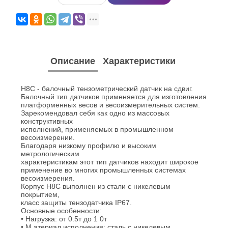
Описание
Характеристики
H8C - балочный тензометрический датчик на сдвиг.
Балочный тип датчиков применяется для изготовления
платформенных весов и весоизмерительных систем.
Зарекомендовал себя как одно из массовых
конструктивных
исполнений, применяемых в промышленном
весоизмерении.
Благодаря низкому профилю и высоким
метрологическим
характеристикам этот тип датчиков находит широкое
применение во многих промышленных системах
весоизмерения.
Корпус H8C выполнен из стали с никелевым
покрытием,
класс защиты тензодатчика IP67.
Основные особенности:
• Нагрузка: от 0.5т до 1 0т
• М атериал исполнения: сталь с никелевым