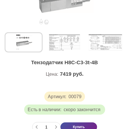
Тензодатчик H8C-С3-3t-4В
7419
руб.
Цена:
Артикул:
00079
Есть в наличии:
скоро закончится
Купить